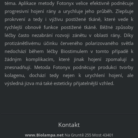
téma. Aplikace metody Fotonyx velice efektivně podněcuje
progresivní hojení rány a urychluje jeho průběh. Zlepšuje
prokrvení a tedy i výživu postižené tkáně, které vede k
rychlejší obnově funkce postižené tkáně. Běžné způsoby
léčby často nezabrání rozvoji zánětu v oblasti rány. Díky
protizánětlivému účinku červeného polarizovaného světla
nedochází během léčby Biostimulem v tomto případě k
žádným komplikacím, které jinak hojení zpomalují a
znesnadňují. Metoda Fotonyx podněcuje produkci tvorby
kolagenu, dochází tedy nejen k urychlení hojení, ale
výsledná jizva má také esteticky přijatelnější vzhled.
Kontakt
www.Biolampa.net
Na Gruntě 255
Most
43401