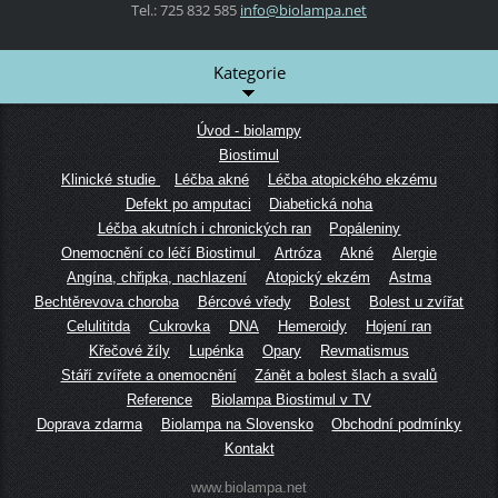
Tel.: 725 832 585
info@bio
lampa.ne
t
Kategorie
Úvod - biolampy
Biostimul
Klinické studie
Léčba akné
Léčba atopického ekzému
Defekt po amputaci
Diabetická noha
Léčba akutních i chronických ran
Popáleniny
Onemocnění co léčí Biostimul
Artróza
Akné
Alergie
Angína, chřipka, nachlazení
Atopický ekzém
Astma
Bechtěrevova choroba
Bércové vředy
Bolest
Bolest u zvířat
Celulititda
Cukrovka
DNA
Hemeroidy
Hojení ran
Křečové žíly
Lupénka
Opary
Revmatismus
Stáří zvířete a onemocnění
Zánět a bolest šlach a svalů
Reference
Biolampa Biostimul v TV
Doprava zdarma
Biolampa na Slovensko
Obchodní podmínky
Kontakt
www.biolampa.net