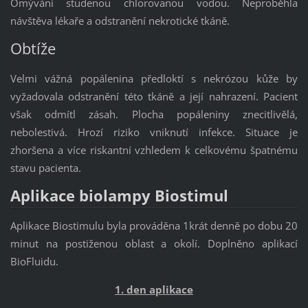
Omývání studenou chlorovanou vodou. Neproběhla
návštěva lékaře a odstranění nekrotické tkáně.
Obtíže
Velmi vážná popálenina předloktí s nekrózou kůže by
vyžadovala odstranění této tkáně a její nahrazení. Pacient
však odmítl zásah. Plocha popáleniny znecitlivělá,
nebolestivá. Hrozí riziko vniknutí infekce. Situace je
zhoršena a více riskantní vzhledem k celkovému špatnému
stavu pacienta.
Aplikace biolampy Biostimul
Aplikace Biostimulu byla prováděna 1krát denně po dobu 20
minut na postiženou oblast a okolí. Doplněno aplikací
BioFluidu.
1. den aplikace