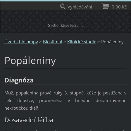
Vyhledávání
0,00 Kč
Světlo, které léčí . . .
Úvod - biolampy
>
Biostimul
>
Klinické studie
>
Popáleniny
Popáleniny
Diagnóza
Muž, popálenina pravé ruky 3. stupně, kůže je postižena v
celé tloušťce, proměněna v hnědou denaturovanou
nekrotickou tkáň.
Dosavadní léčba