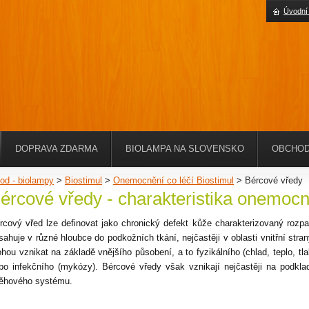
Úvodní
DOPRAVA ZDARMA
BIOLAMPA NA SLOVENSKO
OBCHOD
od - biolampy
>
Biostimul
>
Onemocnění co léčí Biostimul
>
Bércové vředy
ércové vředy - charakteristika onemoc
rcový vřed lze definovat jako chronický defekt kůže charakterizovaný rozpa
sahuje v různé hloubce do podkožních tkání, nejčastěji v oblasti vnitřní str
hou vznikat na základě vnějšího působení, a to fyzikálního (chlad, teplo, tl
bo infekčního (mykózy). Bércové vředy však vznikají nejčastěji na podkla
ěhového systému.