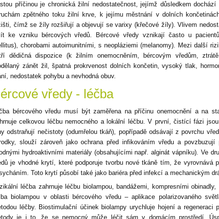
stou příčinou je chronická žilní nedostatečnost, jejímž důsledkem dochá
ruchám zpětného toku žilní krve, k jejímu městnání v dolních končetinách
čišti, čímž se žíly rozšiřují a objevují se varixy (křečové žíly). Vlivem nedo
jít ke vzniku bércových vředů. Bércové vředy vznikají často u pacient
llitus), chorobami autoimunitními, s neopláziemi (melanomy). Mezi další ri
tří dědičná dispozice (k žilním onemocněním, bércovým vředům, ztrátě 
odělaný zánět žil, špatná prokrvenost dolních končetin, vysoký tlak, horm
ání, nedostatek pohybu a nevhodná obuv.
ércové vředy - léčba
čba bércového vředu musí být zaměřena na příčinu onemocnění a na sta
hrnuje celkovou léčbu nemocného a lokální léčbu. V první, čistící fázi jsou
ny odstraňují nečistoty (odumřelou tkáň), popřípadě odsávají z povrchu vř
rodky, slouží zároveň jako ochrana před infikováním vředu a povzbuzují 
odnými hydroaktivními materiály (obsahujícími např. alginát vápníku). Ve dru
edů je vhodné krytí, které podporuje tvorbu nové tkáně tím, že vyrovnává p
sycháním. Toto krytí působí také jako bariéra před infekcí a mechanickým d
zikální léčba zahrnuje léčbu biolampou, bandážemi, kompresními obinadly,
čba biolampou v oblasti bércového vředu – aplikace polarizovaného svět
todou léčby. Biostimulační účinek biolampy urychluje hojení a regeneraci 
tody je i to, že se nemocný může léčit sám v domácím prostředí. Ús