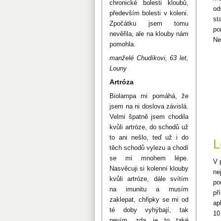
chronické bolesti kloubů,
od
především bolesti v koleni.
st
Zpočátku jsem tomu
po
nevěřila, ale na klouby nám
Ne
pomohla.
manželé Chudíkovi, 63 let,
Louny
Artróza
Biolampa mi pomáhá, že
jsem na ni doslova závislá.
Velmi špatně jsem chodila
kvůli artróze, do schodů už
to ani nešlo, teď už i do
L
těch schodů vylezu a chodí
se mi mnohem lépe.
V 
Nasvěcuji si kolenní klouby
ne
kvůli artróze, dále svítím
po
na imunitu a musím
př
zaklepat, chřipky se mi od
ap
té doby vyhýbají, tak
10
nevím, zda je to také