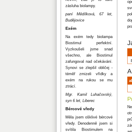
op
zásluha biolampy.
sv
paní Mědílková, 67 let,
po
Budějovice
do
pr
Exém
Na exém tedy biolampa
J
Biostimul perfektní.
Vyzkoušeli jsme snad
všechno, ale Biostimul
zafungoval nad očekávání.
Synovi se zlepšil obličej -
A
téměř zmizeli vřídky a
exém na rukou se mu
a
ztrácí.
Mgr. Kamil Luhačovský,
P
syn 6 let, Liberec
Ne
Bércové vředy
ot
Měla jsem ošklivé bércové
pr
vředy. Denodenně jsem si
zá
svítila Biostimulem na
am