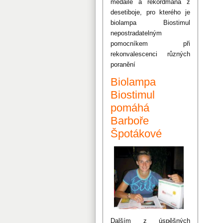
medaile a rekordmana z
desetiboje, pro kterého je
biolampa Biostimul
nepostradatelným
pomocníkem při
rekonvalescenci různých
poranění
Biolampa
Biostimul
pomáhá
Barboře
Špotákové
Dalším z úspěšných