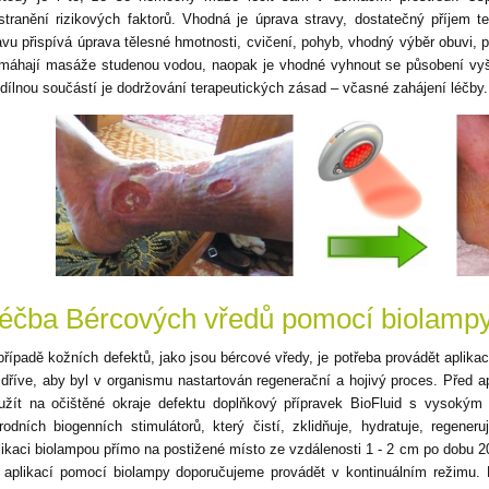
stranění rizikových faktorů. Vhodná je úprava stravy, dostatečný příjem te
avu přispívá úprava tělesné hmotnosti, cvičení, pohyb, vhodný výběr obuvi,
máhají masáže studenou vodou, naopak je vhodné vyhnout se působení vyššíc
dílnou součástí je dodržování terapeutických zásad – včasné zahájení léčby.
éčba Bércových vředů pomocí biolampy
případě kožních defektů, jako jsou bércové vředy, je potřeba provádět aplika
jdříve, aby byl v organismu nastartován regenerační a hojivý proces. Před 
užít na očištěné okraje defektu doplňkový přípravek BioFluid s vysoký
írodních biogenních stimulátorů, který čistí, zklidňuje, hydratuje, regene
likaci biolampou přímo na postižené místo ze vzdálenosti 1 - 2 cm po dobu 20
 aplikací pomocí biolampy doporučujeme provádět v kontinuálním režimu. 