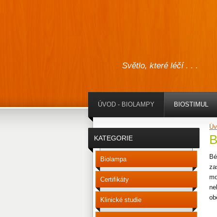
Světlo, které léčí . . .
ÚVOD - BIOLAMPY
BIOSTIMUL
Úv
B
KATEGORIE
Bé
Biolampa
za
mo
Certifikáty
ne
ob
Klinické studie