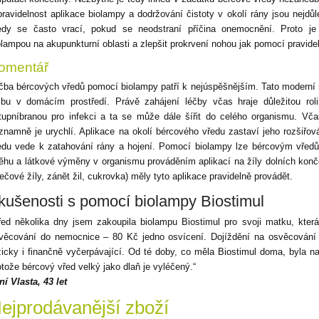
pravidelnost aplikace biolampy a dodržování čistoty v okolí rány jsou nejdů
edy se často vrací, pokud se neodstraní příčina onemocnění. Proto je
olampou na akupunkturní oblasti a zlepšit prokrvení nohou jak pomocí pravide
omentář
čba bércových vředů pomocí biolampy patří k nejúspěšnějším. Tato moderní
čbu v domácím prostředí. Právě zahájení léčby včas hraje důležitou rol
tupníbranou pro infekci a ta se může dále šířit do celého organismu. Vča
znamně je urychlí. Aplikace na okolí bércového vředu zastaví jeho rozšiřov
edu vede k zatahování rány a hojení. Pomocí biolampy lze bércovým vředům
ěhu a látkové výměny v organismu prováděním aplikací na žíly dolních konče
řečové žíly, zánět žil, cukrovka) měly tyto aplikace pravidelně provádět.
kušenosti s pomocí biolampy Biostimul
řed několika dny jsem zakoupila biolampu Biostimul pro svoji matku, kte
věcování do nemocnice – 80 Kč jedno osvícení. Dojíždění na osvěcování
zicky i finančně vyčerpávající. Od té doby, co měla Biostimul doma, byla 
otože bércový vřed velký jako dlaň je vyléčený.“
ní Vlasta, 43 let
ejprodávanější zboží