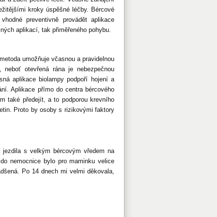
ležitějšími kroky úspěšné léčby. Bércové
 vhodné preventivně provádět aplikace
lných aplikací, tak přiměřeného pohybu.
 metoda umožňuje včasnou a pravidelnou
i, neboť otevřená rána je nebezpečnou
sná aplikace biolampy podpoří hojení a
ání. Aplikace přímo do centra bércového
 také předejít, a to podporou krevního
tin. Proto by osoby s rizikovými faktory
rá jezdila s velkým bércovým vředem na
 do nemocnice bylo pro maminku velice
nadšená. Po 14 dnech mi velmi děkovala,