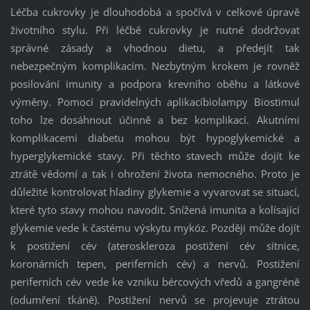
Léčba cukrovky je dlouhodobá a spočívá v celkové úpravě
životního stylu. Při léčbě cukrovky je nutné dodržovat
správné zásady a vhodnou dietu, a předejít tak
nebezpečným komplikacím. Nezbytným krokem je rovněž
posilování imunity a podpora krevního oběhu a látkové
výměny. Pomocí pravidelných aplikacíbiolampy Biostimul
toho lze dosáhnout účinně a bez komplikací. Akutními
komplikacemi diabetu mohou být hypoglykemické a
hyperglykemické stavy. Při těchto stavech může dojít ke
ztrátě vědomí a tak i ohrožení života nemocného. Proto je
důležité kontrolovat hladiny glykemie a vyvarovat se situací,
které tyto stavy mohou navodit. Snížená imunita a kolísající
glykemie vede k častému výskytu mykóz. Později může dojít
k postižení cév (ateroskleroza postižení cév sítnice,
koronárních tepen, periferních cév) a nervů. Postižení
periferních cév vede ke vzniku bércových vředů a gangréně
(odumření tkáně). Postižení nervů se projevuje ztrátou