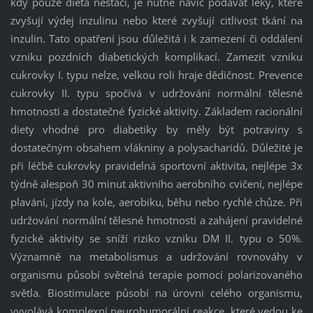
kdy pouze dieta nestačí, je nutné navíc podávat léky, které
zvyšují výdej inzulinu nebo které zvyšují citlivost tkání na
inzulin. Tato opatření jsou důležitá i k zamezení či oddálení
vzniku pozdních diabetických komplikací. Zamezit vzniku
cukrovky I. typu nelze, velkou roli hraje dědičnost. Prevence
cukrovky II. typu spočívá v udržování normální tělesné
hmotnosti a dostatečné fyzické aktivity. Základem racionální
diety vhodné pro diabetiky by měly být potraviny s
dostatečným obsahem vlákniny a polysacharidů. Důležité je
při léčbě cukrovky pravidelná sportovní aktivita, nejlépe 3x
týdně alespoň 30 minut aktivního aerobního cvičení, nejlépe
plavání, jízdy na kole, aerobiku, běhu nebo rychlé chůze. Při
udržování normální tělesné hmotnosti a zahájení pravidelné
fyzické aktivity se sníží riziko vzniku DM II. typu o 50%.
Významně na metabolismus a udržování rovnováhy v
organismu působí světelná terapie pomocí polarizovaného
světla. Biostimulace působí na úrovni celého organismu,
vyvolává komplexní neurohumorální reakce, které vedou ke