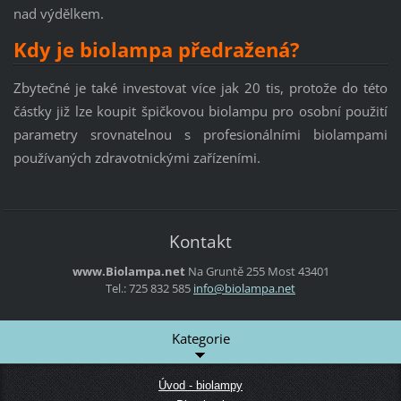
nad výdělkem.
Kdy je biolampa předražená?
Zbytečné je také investovat více jak 20 tis, protože do této
částky již lze koupit špičkovou biolampu pro osobní použití
parametry srovnatelnou s profesionálními biolampami
používaných zdravotnickými zařízeními.
Kontakt
www.Biolampa.net
Na Gruntě 255
Most
43401
Tel.: 725 832 585
info@bio
lampa.ne
t
Kategorie
Úvod - biolampy