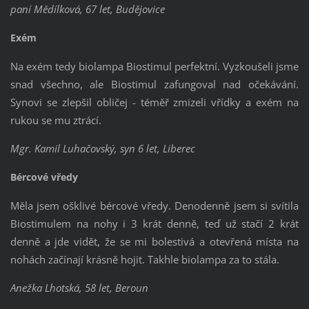
paní Mědílková, 67 let, Budějovice
Exém
Na exém tedy biolampa Biostimul perfektní. Vyzkoušeli jsme
snad všechno, ale Biostimul zafungoval nad očekávání.
Synovi se zlepšil obličej - téměř zmizeli vřídky a exém na
rukou se mu ztrácí.
Mgr. Kamil Luhačovský, syn 6 let, Liberec
Bércové vředy
Měla jsem ošklivé bércové vředy. Denodenně jsem si svítila
Biostimulem na nohy i 3 krát denně, teď už stačí 2 krát
denně a jde vidět, že se mi bolestivá a otevřená místa na
nohách začínají krásně hojit. Takhle biolampa za to stála.
Anežka Lhotská, 58 let, Beroun