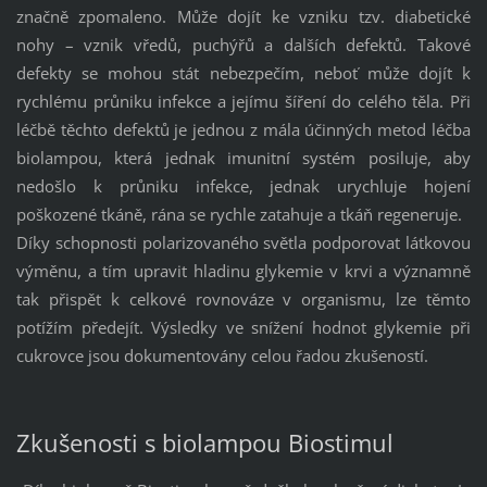
značně zpomaleno. Může dojít ke vzniku tzv. diabetické
nohy – vznik vředů, puchýřů a dalších defektů. Takové
defekty se mohou stát nebezpečím, neboť může dojít k
rychlému průniku infekce a jejímu šíření do celého těla. Při
léčbě těchto defektů je jednou z mála účinných metod léčba
biolampou, která jednak imunitní systém posiluje, aby
nedošlo k průniku infekce, jednak urychluje hojení
poškozené tkáně, rána se rychle zatahuje a tkáň regeneruje.
Díky schopnosti polarizovaného světla podporovat látkovou
výměnu, a tím upravit hladinu glykemie v krvi a významně
tak přispět k celkové rovnováze v organismu, lze těmto
potížím předejít. Výsledky ve snížení hodnot glykemie při
cukrovce jsou dokumentovány celou řadou zkušeností.
Zkušenosti s biolampou Biostimul