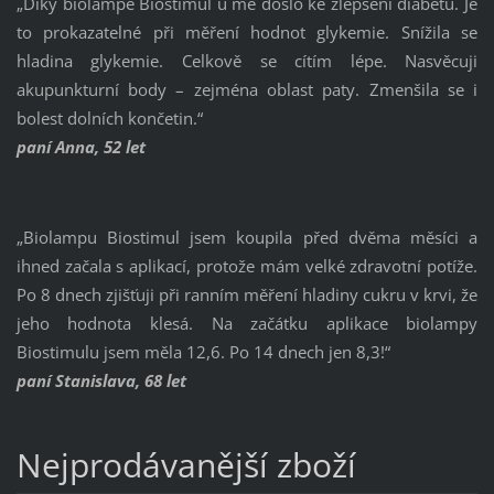
„Díky biolampě Biostimul u mě došlo ke zlepšení diabetu. Je
to prokazatelné při měření hodnot glykemie. Snížila se
hladina glykemie. Celkově se cítím lépe. Nasvěcuji
akupunkturní body – zejména oblast paty. Zmenšila se i
bolest dolních končetin.“
paní Anna, 52 let
„Biolampu Biostimul jsem koupila před dvěma měsíci a
ihned začala s aplikací, protože mám velké zdravotní potíže.
Po 8 dnech zjišťuji při ranním měření hladiny cukru v krvi, že
jeho hodnota klesá. Na začátku aplikace biolampy
Biostimulu jsem měla 12,6. Po 14 dnech jen 8,3!“
paní Stanislava, 68 let
Nejprodávanější zboží