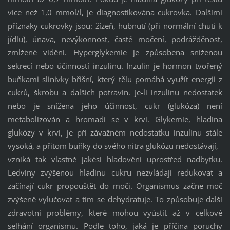
více než 1,0 mmol/l, je diagnostikována cukrovka. Dalšími
příznaky cukrovky jsou: žízeň, hubnutí (při normální chuti k
jídlu), únava, nevýkonnost, časté močení, podrážděnost,
zmlžené vidění. Hyperglykemie je způsobena sníženou
sekrecí nebo účinností inzulinu. Inzulin je hormon tvořený
buňkami slinivky břišní, který tělu pomáhá využít energii z
cukrů, škrobu a dalších potravin. Je-li inzulinu nedostatek
nebo je snížena jeho účinnost, cukr (glukóza) není
metabolizován a hromadí se v krvi. Glykemie, hladina
glukózy v krvi, je při závažném nedostatku inzulinu stále
vysoká, a přitom buňky do svého nitra glukózu nedostávají,
vzniká tak vlastně jakési hladovění uprostřed nadbytku.
Ledviny zvýšenou hladinu cukru nezvládají redukovat a
začínají cukr propouštět do moči. Organismus začne moč
zvýšeně vylučovat a tím se dehydratuje. To způsobuje další
zdravotní problémy, které mohou vyústit až v celkové
selhání organismu. Podle toho, jaká je příčina poruchy