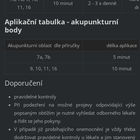
10 minut
2 - 3 x denně
11, 16
dn
Aplikační tabulka - akupunkturní
body
Akupunkturní oblast dle příručky
délka aplikace
7a, 7b
5 minut
9, 10, 11, 16
10 minut
Doporučení
pravidelné kontroly
Při podezření na možné projevy odpovídající výše
popsaným obtížím je nutné vyhledat odborného lékaře
a řídit se jeho pokyny.
V případě již probíhajícího onemocnění je vždy třeba
dodržovat pravidelné kontroly u lékaře a jím stanovený