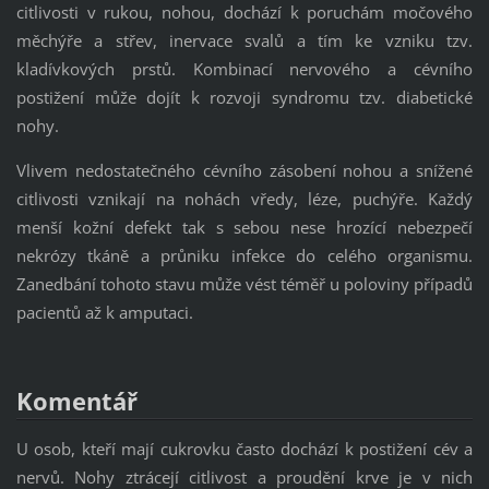
citlivosti v rukou, nohou, dochází k poruchám močového
měchýře a střev, inervace svalů a tím ke vzniku tzv.
kladívkových prstů. Kombinací nervového a cévního
postižení může dojít k rozvoji syndromu tzv. diabetické
nohy.
Vlivem nedostatečného cévního zásobení nohou a snížené
citlivosti vznikají na nohách vředy, léze, puchýře. Každý
menší kožní defekt tak s sebou nese hrozící nebezpečí
nekrózy tkáně a průniku infekce do celého organismu.
Zanedbání tohoto stavu může vést téměř u poloviny případů
pacientů až k amputaci.
Komentář
U osob, kteří mají cukrovku často dochází k postižení cév a
nervů. Nohy ztrácejí citlivost a proudění krve je v nich