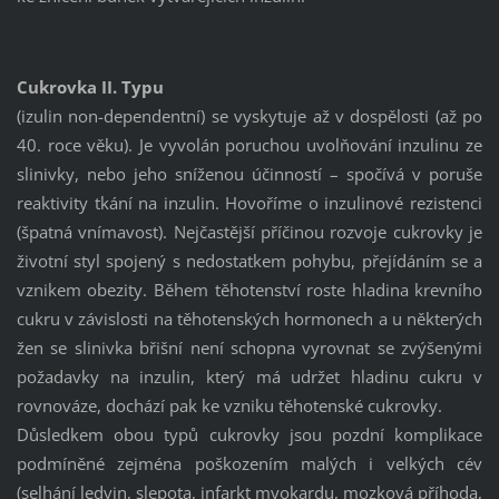
Cukrovka II. Typu
(izulin non-dependentní) se vyskytuje až v dospělosti (až po
40. roce věku). Je vyvolán poruchou uvolňování inzulinu ze
slinivky, nebo jeho sníženou účinností – spočívá v poruše
reaktivity tkání na inzulin. Hovoříme o inzulinové rezistenci
(špatná vnímavost). Nejčastější příčinou rozvoje cukrovky je
životní styl spojený s nedostatkem pohybu, přejídáním se a
vznikem obezity. Během těhotenství roste hladina krevního
cukru v závislosti na těhotenských hormonech a u některých
žen se slinivka břišní není schopna vyrovnat se zvýšenými
požadavky na inzulin, který má udržet hladinu cukru v
rovnováze, dochází pak ke vzniku těhotenské cukrovky.
Důsledkem obou typů cukrovky jsou pozdní komplikace
podmíněné zejména poškozením malých i velkých cév
(selhání ledvin, slepota, infarkt myokardu, mozková příhoda,