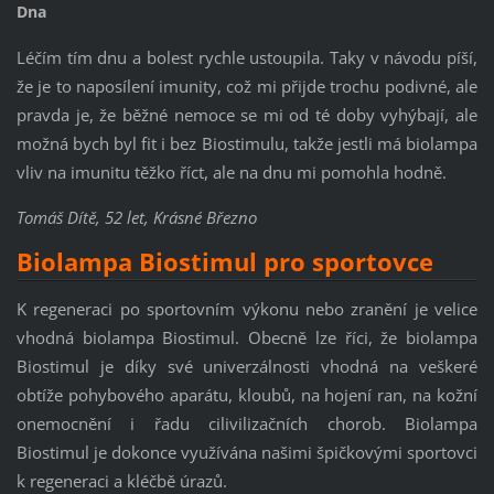
Dna
Léčím tím dnu a bolest rychle ustoupila. Taky v návodu píší,
že je to naposílení imunity, což mi přijde trochu podivné, ale
pravda je, že běžné nemoce se mi od té doby vyhýbají, ale
možná bych byl fit i bez Biostimulu, takže jestli má biolampa
vliv na imunitu těžko říct, ale na dnu mi pomohla hodně.
Tomáš Dítě, 52 let, Krásné Březno
Biolampa Biostimul pro sportovce
K regeneraci po sportovním výkonu nebo zranění je velice
vhodná biolampa Biostimul. Obecně lze říci, že biolampa
Biostimul je díky své univerzálnosti vhodná na veškeré
obtíže pohybového aparátu, kloubů, na hojení ran, na kožní
onemocnění i řadu cilivilizačních chorob. Biolampa
Biostimul je dokonce využívána našimi špičkovými sportovci
k regeneraci a kléčbě úrazů.