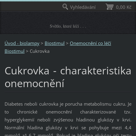
Vyhledávání
0,00 Kč
Světlo, které léčí . . .
Úvod - biolampy
>
Biostimul
>
Onemocnění co léčí
Biostimul
>
Cukrovka
Cukrovka - charakteristika
onemocnění
Diabetes neboli cukrovka je porucha metabolismu cukru. Je
to chronické onemocnění charakterizované tzv.
hyperglykemií neboli zvýšenou hladinou glukózy v krvi.
Normální hladina glukózy v krvi se pohybuje mezi 4,4
mmol/l až 6,7 mmol/l. Pokud je hladina glukózy při testu