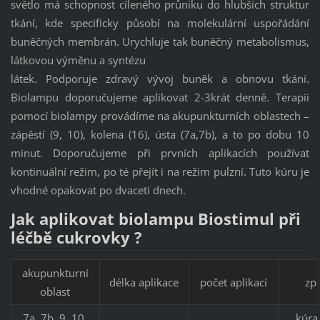
světlo má schopnost cíleného průniku do hlubších struktur
tkání, kde specificky působí na molekulární uspořádání
buněčných membrán. Urychluje tak buněčný metabolismus,
látkovou výměnu a syntézu
látek. Podporuje zdravý vývoj buněk a obnovu tkání.
Biolampu doporučujeme aplikovat 2-3krát denně. Terapii
pomocí biolampy provádíme na akupunkturních oblastech –
zápěstí (9, 10), kolena (16), ústa (7a,7b), a to po dobu 10
minut. Doporučujeme při prvních aplikacích používat
kontinuální režim, po té přejít i na režim pulzní. Tuto kúru je
vhodné opakovat po dvaceti dnech.
Jak aplikovat biolampu Biostimul při
léčbě cukrovky ?
akupunkturní
délka aplikace
počet aplikací
zp
oblast
7a, 7b, 9, 10,
kúra