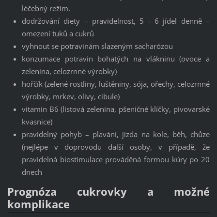
léčebný režim.
dodržování diety – pravidelnost, 5 - 6 jídel denně –
omezení tuků a cukrů
vyhnout se potravinám slazeným sacharózou
konzumace potravin bohatých na vlákninu (ovoce a
zelenina, celozrnné výrobky)
hořčík (zelené rostliny, luštěniny, sója, ořechy, celozrnné
výrobky, mrkev, olivy, cibule)
vitamin B6 (listová zelenina, pšeničné klíčky, pivovarské
kvasnice)
pravidelný pohyb – plavání, jízda na kole, běh, chůze
(nejlépe v doprovodu další osoby, v případě, že
pravidelná biostimulace prováděná formou kúry po 20
dnech
Prognóza cukrovky a možné
komplikace