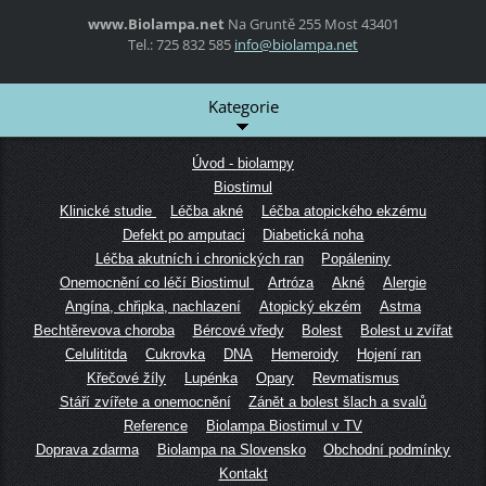
www.Biolampa.net
Na Gruntě 255
Most
43401
Tel.: 725 832 585
info@bio
lampa.ne
t
Kategorie
Úvod - biolampy
Biostimul
Klinické studie
Léčba akné
Léčba atopického ekzému
Defekt po amputaci
Diabetická noha
Léčba akutních i chronických ran
Popáleniny
Onemocnění co léčí Biostimul
Artróza
Akné
Alergie
Angína, chřipka, nachlazení
Atopický ekzém
Astma
Bechtěrevova choroba
Bércové vředy
Bolest
Bolest u zvířat
Celulititda
Cukrovka
DNA
Hemeroidy
Hojení ran
Křečové žíly
Lupénka
Opary
Revmatismus
Stáří zvířete a onemocnění
Zánět a bolest šlach a svalů
Reference
Biolampa Biostimul v TV
Doprava zdarma
Biolampa na Slovensko
Obchodní podmínky
Kontakt