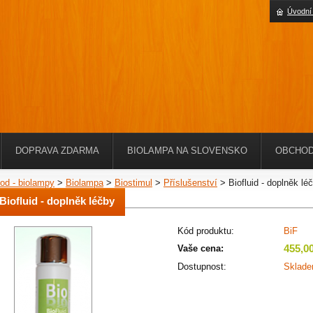
Úvodní
DOPRAVA ZDARMA
BIOLAMPA NA SLOVENSKO
OBCHOD
od - biolampy
>
Biolampa
>
Biostimul
>
Příslušenství
>
Biofluid - doplněk lé
Biofluid - doplněk léčby
Kód produktu:
BiF
455,0
Vaše cena:
Dostupnost:
Sklad